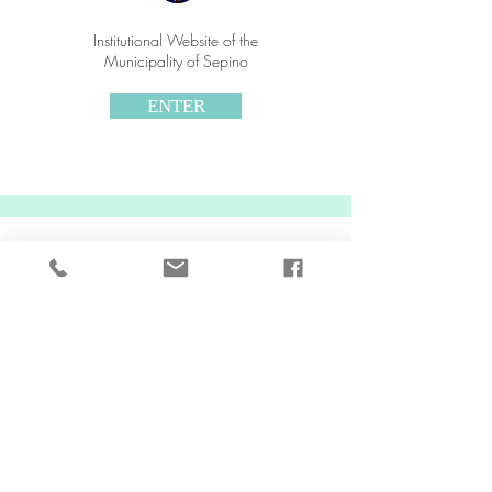
Institutional Website of the
Municipality of Sepino
ENTER
Basso Molise
Molise Centrale
Alto Molise
Editor: CREAMAR Associazione Culturale
e Turistica